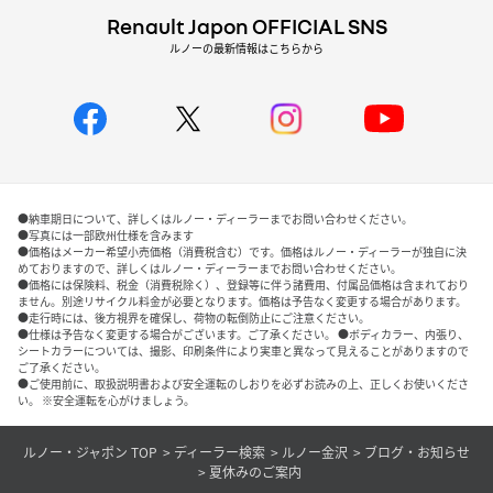
Renault Japon OFFICIAL SNS
ルノーの最新情報はこちらから
●納車期日について、詳しくはルノー・ディーラーまでお問い合わせください。
●写真には一部欧州仕様を含みます
●価格はメーカー希望小売価格（消費税含む）です。価格はルノー・ディーラーが独自に決
めておりますので、詳しくはルノー・ディーラーまでお問い合わせください。
●価格には保険料、税金（消費税除く）、登録等に伴う諸費用、付属品価格は含まれており
ません。別途リサイクル料金が必要となります。価格は予告なく変更する場合があります。
●走行時には、後方視界を確保し、荷物の転倒防止にご注意ください。
●仕様は予告なく変更する場合がございます。ご了承ください。 ●ボディカラー、内張り、
シートカラーについては、撮影、印刷条件により実車と異なって見えることがありますので
ご了承ください。
●ご使用前に、取扱説明書および安全運転のしおりを必ずお読みの上、正しくお使いくださ
い。 ※安全運転を心がけましょう。
ルノー・ジャポン TOP
ディーラー検索
ルノー金沢
ブログ・お知らせ
夏休みのご案内