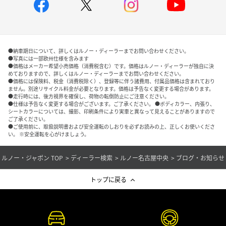
●納車期日について、詳しくはルノー・ディーラーまでお問い合わせください。
●写真には一部欧州仕様を含みます
●価格はメーカー希望小売価格（消費税含む）です。価格はルノー・ディーラーが独自に決
めておりますので、詳しくはルノー・ディーラーまでお問い合わせください。
●価格には保険料、税金（消費税除く）、登録等に伴う諸費用、付属品価格は含まれており
ません。別途リサイクル料金が必要となります。価格は予告なく変更する場合があります。
●走行時には、後方視界を確保し、荷物の転倒防止にご注意ください。
●仕様は予告なく変更する場合がございます。ご了承ください。 ●ボディカラー、内張り、
シートカラーについては、撮影、印刷条件により実車と異なって見えることがありますので
ご了承ください。
●ご使用前に、取扱説明書および安全運転のしおりを必ずお読みの上、正しくお使いくださ
い。 ※安全運転を心がけましょう。
ルノー・ジャポン TOP
ディーラー検索
ルノー名古屋中央
ブログ・お知らせ
トップに戻る