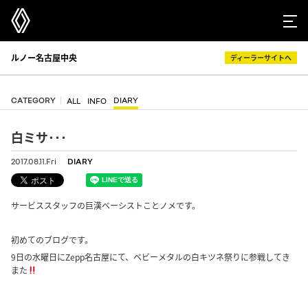
ルノー名古屋中央
ディーラーサイトへ
CATEGORY
DIARY
ALL
INFO
白ミサ･･･
2017.08.11.Fri
DIARY
サービススタッフの巨漢ベーシストことノメです。
初めてのブログです。
9日の水曜日にZepp名古屋にて、ベビーメタルの白キツネ祭りに参戦してき
また