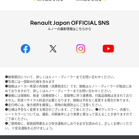
Renault Japon OFFICIAL SNS
ルノーの最新情報はこちらから
●納車期日について、詳しくはルノー・ディーラーまでお問い合わせください。
●写真には一部欧州仕様を含みます
●価格はメーカー希望小売価格（消費税含む）です。価格はルノー・ディーラーが独自に決
めておりますので、詳しくはルノー・ディーラーまでお問い合わせください。
●価格には保険料、税金（消費税除く）、登録等に伴う諸費用、付属品価格は含まれており
ません。別途リサイクル料金が必要となります。価格は予告なく変更する場合があります。
●走行時には、後方視界を確保し、荷物の転倒防止にご注意ください。
●仕様は予告なく変更する場合がございます。ご了承ください。 ●ボディカラー、内張り、
シートカラーについては、撮影、印刷条件により実車と異なって見えることがありますので
ご了承ください。
●ご使用前に、取扱説明書および安全運転のしおりを必ずお読みの上、正しくお使いくださ
い。 ※安全運転を心がけましょう。