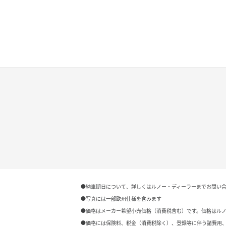
●納車期日について、詳しくはルノー・ディーラーまでお問い
●写真には一部欧州仕様を含みます
●価格はメーカー希望小売価格（消費税含む）です。価格はル
●価格には保険料、税金（消費税除く）、登録等に伴う諸費用