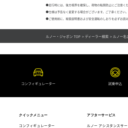
●走行時には、後方視界を確保し、荷物の転倒防止にご注意く
●仕様は予告なく変更する場合がございます。ご了承ください。
●ご使用前に、取扱説明書および安全運転のしおりを必ずお読み
ルノー・ジャポン TOP
ディーラー検索
ルノー名
コンフィギュレーター
試乗申込
クイックメニュー
アフターサービス
コンフィギュレーター
ルノー アシスタンスサー