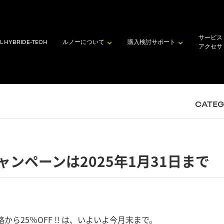
サービス
L HYBRID
E-TECH
ルノーについて
購入検討
サポート
アクセサ
CATE
ンペーンは2025年1月31日まで
ら25％OFF !! は、いよいよ今月末まで。