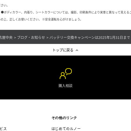
ださい。
 ●ボディカラー、内張り、シートカラーについては、撮影、印刷条件により実車と異なって見える
の上、正しくお使いください。 ※安全運転を心がけましょう。
古屋中央
ブログ・お知らせ
バッテリー交換キャンペーンは2025年1月31日まで
トップに戻る
購入相談
その他のリンク
ビス
はじめてのルノー