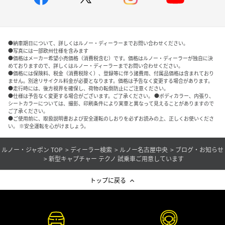
●納車期日について、詳しくはルノー・ディーラーまでお問い合わせください。
●写真には一部欧州仕様を含みます
●価格はメーカー希望小売価格（消費税含む）です。価格はルノー・ディーラーが独自に決
めておりますので、詳しくはルノー・ディーラーまでお問い合わせください。
●価格には保険料、税金（消費税除く）、登録等に伴う諸費用、付属品価格は含まれており
ません。別途リサイクル料金が必要となります。価格は予告なく変更する場合があります。
●走行時には、後方視界を確保し、荷物の転倒防止にご注意ください。
●仕様は予告なく変更する場合がございます。ご了承ください。 ●ボディカラー、内張り、
シートカラーについては、撮影、印刷条件により実車と異なって見えることがありますので
ご了承ください。
●ご使用前に、取扱説明書および安全運転のしおりを必ずお読みの上、正しくお使いくださ
い。 ※安全運転を心がけましょう。
ルノー・ジャポン TOP
ディーラー検索
ルノー名古屋中央
ブログ・お知らせ
新型キャプチャー テクノ 試乗車ご用意しています
トップに戻る