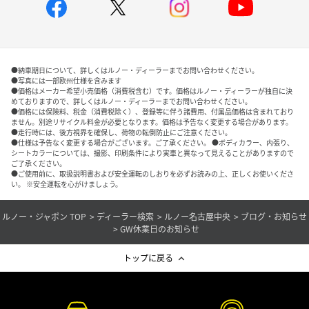
●納車期日について、詳しくはルノー・ディーラーまでお問い合わせください。
●写真には一部欧州仕様を含みます
●価格はメーカー希望小売価格（消費税含む）です。価格はルノー・ディーラーが独自に決
めておりますので、詳しくはルノー・ディーラーまでお問い合わせください。
●価格には保険料、税金（消費税除く）、登録等に伴う諸費用、付属品価格は含まれており
ません。別途リサイクル料金が必要となります。価格は予告なく変更する場合があります。
●走行時には、後方視界を確保し、荷物の転倒防止にご注意ください。
●仕様は予告なく変更する場合がございます。ご了承ください。 ●ボディカラー、内張り、
シートカラーについては、撮影、印刷条件により実車と異なって見えることがありますので
ご了承ください。
●ご使用前に、取扱説明書および安全運転のしおりを必ずお読みの上、正しくお使いくださ
い。 ※安全運転を心がけましょう。
ルノー・ジャポン TOP
ディーラー検索
ルノー名古屋中央
ブログ・お知らせ
GW休業日のお知らせ
トップに戻る