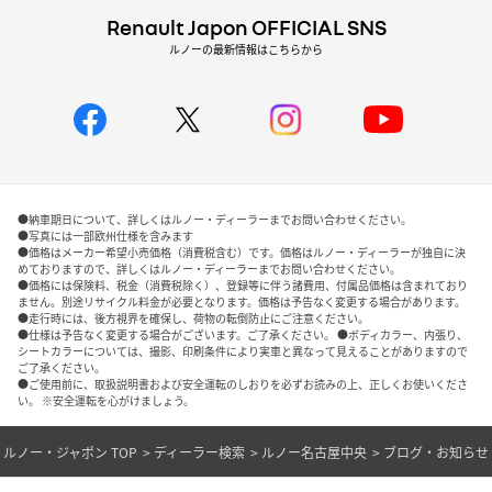
Renault Japon OFFICIAL SNS
ルノーの最新情報はこちらから
●納車期日について、詳しくはルノー・ディーラーまでお問い合わせください。
●写真には一部欧州仕様を含みます
●価格はメーカー希望小売価格（消費税含む）です。価格はルノー・ディーラーが独自に決
めておりますので、詳しくはルノー・ディーラーまでお問い合わせください。
●価格には保険料、税金（消費税除く）、登録等に伴う諸費用、付属品価格は含まれており
ません。別途リサイクル料金が必要となります。価格は予告なく変更する場合があります。
●走行時には、後方視界を確保し、荷物の転倒防止にご注意ください。
●仕様は予告なく変更する場合がございます。ご了承ください。 ●ボディカラー、内張り、
シートカラーについては、撮影、印刷条件により実車と異なって見えることがありますので
ご了承ください。
●ご使用前に、取扱説明書および安全運転のしおりを必ずお読みの上、正しくお使いくださ
い。 ※安全運転を心がけましょう。
ルノー・ジャポン TOP
ディーラー検索
ルノー名古屋中央
ブログ・お知らせ