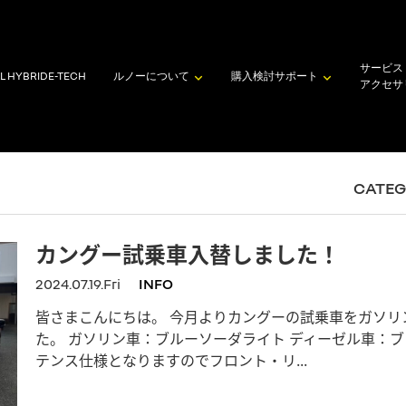
サービス
L HYBRID
E-TECH
ルノーについて
購入検討
サポート
アクセサ
CATE
カングー試乗車入替しました！
2024.07.19.Fri
INFO
皆さまこんにちは。 今月よりカングーの試乗車をガソリ
た。 ガソリン車：ブルーソーダライト ディーゼル車：ブ
テンス仕様となりますのでフロント・リ...