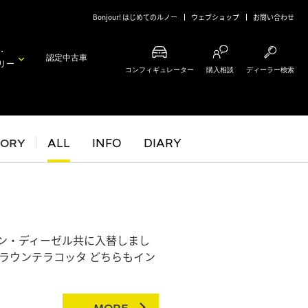
Bonjour! はじめてのルノー
ウェブショップ
お問い合わせ
・
認定中古車
リー
コンフィギュレーター
購入相談
ディーラー検索
GORY
ALL
INFO
DIARY
ン・ディーゼル共に入替しまし
ラウンテラコッタ どちらもイン
MORE