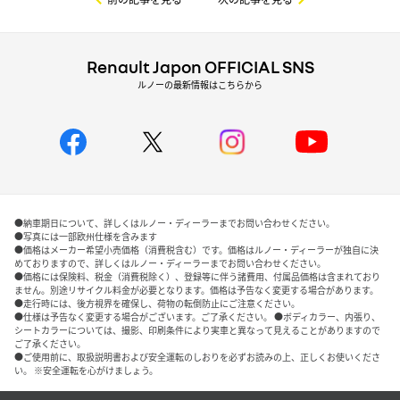
Renault Japon OFFICIAL SNS
ルノーの最新情報はこちらから
●納車期日について、詳しくはルノー・ディーラーまでお問い合わせください。
●写真には一部欧州仕様を含みます
●価格はメーカー希望小売価格（消費税含む）です。価格はルノー・ディーラーが独自に決
めておりますので、詳しくはルノー・ディーラーまでお問い合わせください。
●価格には保険料、税金（消費税除く）、登録等に伴う諸費用、付属品価格は含まれており
ません。別途リサイクル料金が必要となります。価格は予告なく変更する場合があります。
●走行時には、後方視界を確保し、荷物の転倒防止にご注意ください。
●仕様は予告なく変更する場合がございます。ご了承ください。 ●ボディカラー、内張り、
シートカラーについては、撮影、印刷条件により実車と異なって見えることがありますので
ご了承ください。
●ご使用前に、取扱説明書および安全運転のしおりを必ずお読みの上、正しくお使いくださ
い。 ※安全運転を心がけましょう。