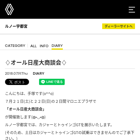
ルノー宇都宮
ディーラーサイトへ
CATEGORY
DIARY
ALL
INFO
♢オール日産大商談会♢
2018.07.19.Thu
DIARY
こんにちは、手塚です(o^^o)
７月２１日(土)と２２日(日)の２日間マロニエプラザで
「オール日産大商談会」
が開催致します(◍•◡•◍)
ルノー宇都宮では、カジャーとトゥインゴGTを展示いたします。
(そのため、土日はカジャーとトゥインゴGTの試乗はできませんのでご了承下
さい。)