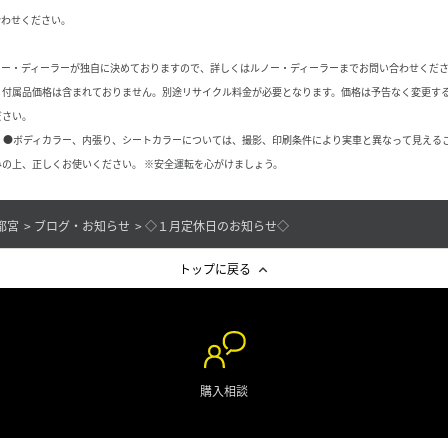
合わせください。
ノー・ディーラーが独自に決めておりますので、詳しくはルノー・ディーラーまでお問い合わせくだ
、付属品価格は含まれておりません。別途リサイクル料金が必要となります。価格は予告なく変更す
ださい。
 ●ボディカラー、内張り、シートカラーについては、撮影、印刷条件により実車と異なって見える
の上、正しくお使いください。 ※安全運転を心がけましょう。
都宮
ブログ・お知らせ
◇１月定休日のお知らせ◇
トップに戻る
購入相談