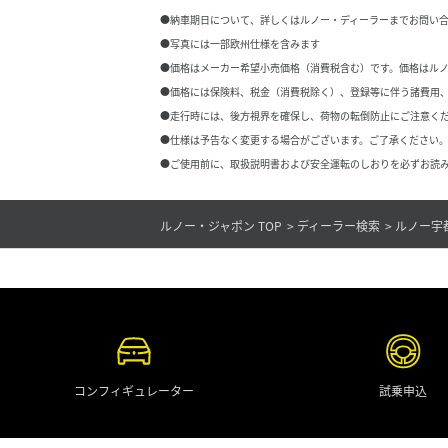
●納車期日について、詳しくはルノー・ディーラーまでお問い
●写真には一部欧州仕様を含みます
●価格はメーカー希望小売価格（消費税含む）です。価格はル
●価格には保険料、税金（消費税除く）、登録等に伴う諸費用
●走行時には、後方視界を確保し、荷物の転倒防止にご注意く
●仕様は予告なく変更する場合がございます。ご了承ください。
●ご使用前に、取扱説明書および安全運転のしおりを必ずお読み
ルノー・ジャポン TOP
ディーラー検索
ルノー宇
コンフィギュレーター
試乗申込