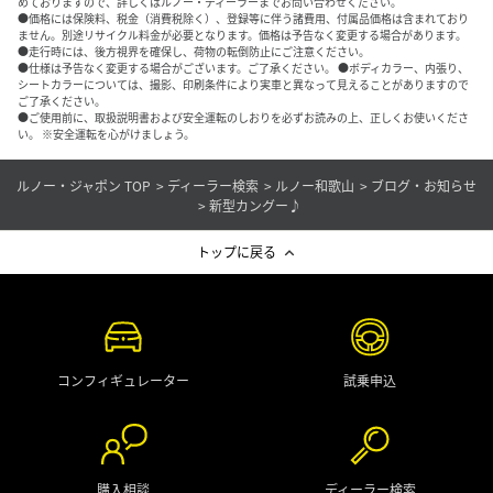
めておりますので、詳しくはルノー・ディーラーまでお問い合わせください。
●価格には保険料、税金（消費税除く）、登録等に伴う諸費用、付属品価格は含まれており
ません。別途リサイクル料金が必要となります。価格は予告なく変更する場合があります。
●走行時には、後方視界を確保し、荷物の転倒防止にご注意ください。
●仕様は予告なく変更する場合がございます。ご了承ください。 ●ボディカラー、内張り、
シートカラーについては、撮影、印刷条件により実車と異なって見えることがありますので
ご了承ください。
●ご使用前に、取扱説明書および安全運転のしおりを必ずお読みの上、正しくお使いくださ
い。 ※安全運転を心がけましょう。
ルノー・ジャポン TOP
ディーラー検索
ルノー和歌山
ブログ・お知らせ
新型カングー♪
トップに戻る
コンフィギュレーター
試乗申込
購入相談
ディーラー検索