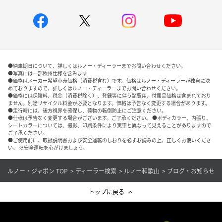
●納車期日について、詳しくはルノー・ディーラーまでお問い合わせください。
●写真には一部欧州仕様を含みます
●価格はメーカー希望小売価格（消費税含む）です。価格はルノー・ディーラーが独自に決
めておりますので、詳しくはルノー・ディーラーまでお問い合わせください。
●価格には保険料、税金（消費税除く）、登録等に伴う諸費用、付属品価格は含まれており
ません。別途リサイクル料金が必要となります。価格は予告なく変更する場合があります。
●走行時には、後方視界を確保し、荷物の転倒防止にご注意ください。
●仕様は予告なく変更する場合がございます。ご了承ください。 ●ボディカラー、内張り、
シートカラーについては、撮影、印刷条件により実車と異なって見えることがありますので
ご了承ください。
●ご使用前に、取扱説明書および安全運転のしおりを必ずお読みの上、正しくお使いくださ
い。 ※安全運転を心がけましょう。
ルノー・ジャポン TOP
ディーラー検索
ルノー和歌山
ブログ・お知らせ
トップに戻る