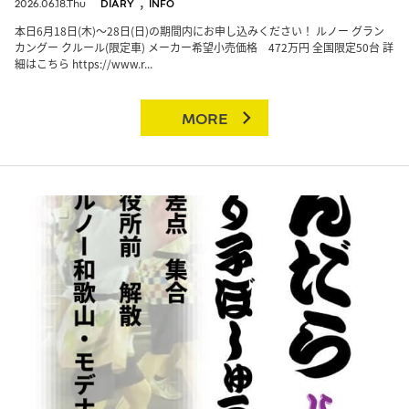
,
2026.06.18.Thu
DIARY
INFO
本日6月18日(木)〜28日(日)の期間内にお申し込みください！ ルノー グラン
カングー クルール(限定車) メーカー希望小売価格 472万円 全国限定50台 詳
細はこちら https://www.r...
MORE