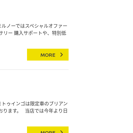
まルノーではスペシャルオファー
サリー 購入サポートや、特別低
MORE
まトゥインゴは限定車のブリアン
おります。 当店では今年より日
MORE