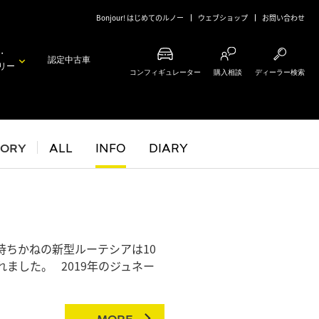
Bonjour! はじめてのルノー
ウェブショップ
お問い合わせ
・
認定中古車
リー
コンフィギュレーター
購入相談
ディーラー検索
GORY
ALL
INFO
DIARY
待ちかねの新型ルーテシアは10
ました。 2019年のジュネー
MORE