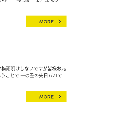
MORE
か梅雨明けしないですが皆様お元
ことで 一の丑の先日7/21で
MORE