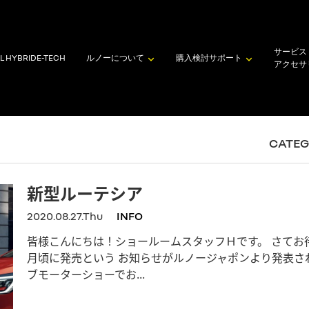
サービス
L HYBRID
E-TECH
ルノーについて
購入検討
サポート
アクセサ
CATE
新型ルーテシア
2020.08.27.Thu
INFO
皆様こんにちは！ショールームスタッフＨです。 さてお
月頃に発売という お知らせがルノージャポンより発表され
ブモーターショーでお...