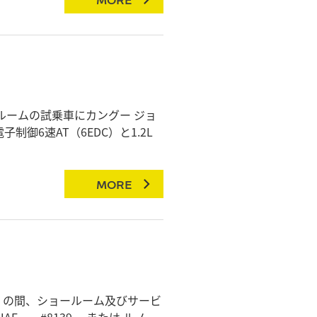
ルームの試乗車にカングー ジョ
御6速AT（6EDC）と1.2L
MORE
日) の間、ショールーム及びサービ
AF #8139 または ルノ