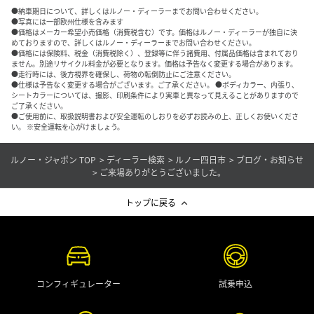
●納車期日について、詳しくはルノー・ディーラーまでお問い合わせください。
●写真には一部欧州仕様を含みます
●価格はメーカー希望小売価格（消費税含む）です。価格はルノー・ディーラーが独自に決
めておりますので、詳しくはルノー・ディーラーまでお問い合わせください。
●価格には保険料、税金（消費税除く）、登録等に伴う諸費用、付属品価格は含まれており
ません。別途リサイクル料金が必要となります。価格は予告なく変更する場合があります。
●走行時には、後方視界を確保し、荷物の転倒防止にご注意ください。
●仕様は予告なく変更する場合がございます。ご了承ください。 ●ボディカラー、内張り、
シートカラーについては、撮影、印刷条件により実車と異なって見えることがありますので
ご了承ください。
●ご使用前に、取扱説明書および安全運転のしおりを必ずお読みの上、正しくお使いくださ
い。 ※安全運転を心がけましょう。
ルノー・ジャポン TOP
ディーラー検索
ルノー四日市
ブログ・お知らせ
ご来場ありがとうございました。
トップに戻る
コンフィギュレーター
試乗申込