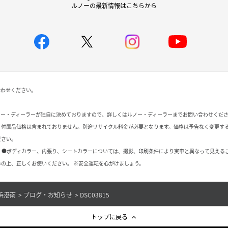
ルノーの最新情報はこちらから
合わせください。
ノー・ディーラーが独自に決めておりますので、詳しくはルノー・ディーラーまでお問い合わせくだ
、付属品価格は含まれておりません。別途リサイクル料金が必要となります。価格は予告なく変更す
ださい。
 ●ボディカラー、内張り、シートカラーについては、撮影、印刷条件により実車と異なって見える
の上、正しくお使いください。 ※安全運転を心がけましょう。
浜港南
ブログ・お知らせ
DSC03815
トップに戻る