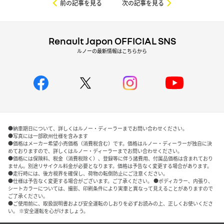
前の記事を見る
次の記事を見る
Renault Japon OFFICIAL SNS
ルノーの最新情報はこちらから
●納車期日について、詳しくはルノー・ディーラーまでお問い合わせください。
●写真には一部欧州仕様を含みます
●価格はメーカー希望小売価格（消費税含む）です。価格はルノー・ディーラーが独自に決
めておりますので、詳しくはルノー・ディーラーまでお問い合わせください。
●価格には保険料、税金（消費税除く）、登録等に伴う諸費用、付属品価格は含まれており
ません。別途リサイクル料金が必要となります。価格は予告なく変更する場合があります。
●走行時には、後方視界を確保し、荷物の転倒防止にご注意ください。
●仕様は予告なく変更する場合がございます。ご了承ください。 ●ボディカラー、内張り、
シートカラーについては、撮影、印刷条件により実車と異なって見えることがありますので
ご了承ください。
●ご使用前に、取扱説明書および安全運転のしおりを必ずお読みの上、正しくお使いくださ
い。 ※安全運転を心がけましょう。