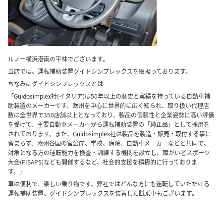
ルノー横浜港南の平林でございます。
当店では、運転補助装置グイドシンプレックスを取扱っております。
ちなみにグイドシンプレックスとは
「Guidosimplex社(イタリア)は50年以上の歴史と実績を持っている自動車補
助装置のメーカーです。欧州を中心に世界的に広く知られ、取り扱い代理店
数は全世界で350店舗以上となっており、製品の信頼性と企業姿勢に高い評価
を受けて、主要自動車メーカーから運転補助装置の「純正品」として採用を
されております。また、Guidosimplex社は製品を製造・販売・取付する事に
留まらず、欧州各国の官公庁、学校、病院、自動車メーカーなどと共同で、
対象となる方の運転能力を検査・訓練する機関を設立し、障がい者スポーツ
大会(FISAPS)なども開催するなど、社会的支援を積極的に行っておりま
す。」
車は便利で、楽しい乗り物です。弊社ではどんな方にも運転していただける
運転補助装置、グイドシンプレックスを装着した試乗車もございます。