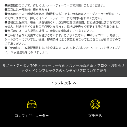
●納車期日について、詳しくはルノー・ディーラーまでお問い合わせください。
●写真には一部欧州仕様を含みます
●価格はメーカー希望小売価格（消費税含む）です。価格はルノー・ディーラーが独自に決
めておりますので、詳しくはルノー・ディーラーまでお問い合わせください。
●価格には保険料、税金（消費税除く）、登録等に伴う諸費用、付属品価格は含まれており
ません。別途リサイクル料金が必要となります。価格は予告なく変更する場合があります。
●走行時には、後方視界を確保し、荷物の転倒防止にご注意ください。
●仕様は予告なく変更する場合がございます。ご了承ください。 ●ボディカラー、内張り、
シートカラーについては、撮影、印刷条件により実車と異なって見えることがありますので
ご了承ください。
●ご使用前に、取扱説明書および安全運転のしおりを必ずお読みの上、正しくお使いくださ
い。 ※安全運転を心がけましょう。
ルノー・ジャポン TOP
ディーラー検索
ルノー横浜港南
ブログ・お知らせ
グイドシンプレックスのインテイリアについてご紹介
トップに戻る
コンフィギュレーター
試乗申込