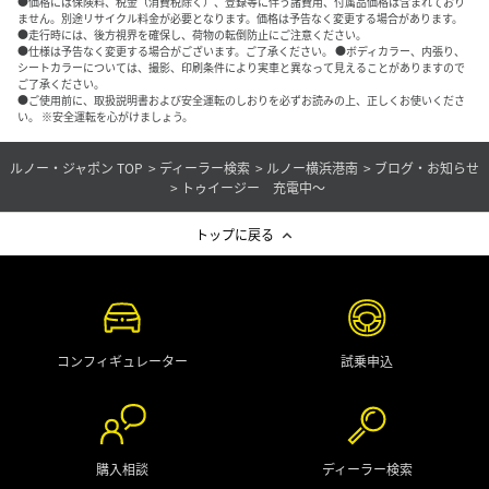
●価格には保険料、税金（消費税除く）、登録等に伴う諸費用、付属品価格は含まれており
ません。別途リサイクル料金が必要となります。価格は予告なく変更する場合があります。
●走行時には、後方視界を確保し、荷物の転倒防止にご注意ください。
●仕様は予告なく変更する場合がございます。ご了承ください。 ●ボディカラー、内張り、
シートカラーについては、撮影、印刷条件により実車と異なって見えることがありますので
ご了承ください。
●ご使用前に、取扱説明書および安全運転のしおりを必ずお読みの上、正しくお使いくださ
い。 ※安全運転を心がけましょう。
ルノー・ジャポン TOP
ディーラー検索
ルノー横浜港南
ブログ・お知らせ
トゥイージー 充電中～
トップに戻る
コンフィギュレーター
試乗申込
購入相談
ディーラー検索