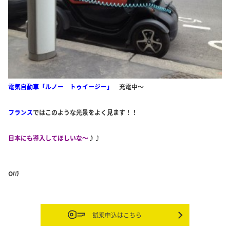
電気自動車「ルノー トゥイージー」
充電中～
フランス
ではこのような光景をよく見ます！！
日本にも導入してほしいな～
♪♪
Oﾊﾗ
試乗申込はこちら