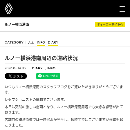
ルノー横浜港南
ディーラーサイトへ
CATEGORY
INFO
DIARY
ALL
ルノー横浜港南周辺の道路状況
,
2026.05.14.Thu
DIARY
INFO
いつもルノー横浜港南のスタッフブログをご覧いただきありがとうございま
す。
レセプショニストの細越でございます。
本日は突然の激しい雷雨となり、ルノー横浜港南周辺でも大きな影響が出て
おります。
店舗前の鎌倉街道では一時冠水が発生し、短時間ではございますが停電も起
こりました。