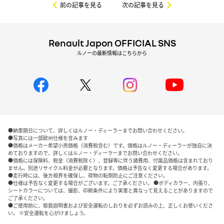
前の記事を見る
次の記事を見る
Renault Japon OFFICIAL SNS
ルノーの最新情報はこちらから
●納車期日について、詳しくはルノー・ディーラーまでお問い合わせください。
●写真には一部欧州仕様を含みます
●価格はメーカー希望小売価格（消費税含む）です。価格はルノー・ディーラーが独自に決
めておりますので、詳しくはルノー・ディーラーまでお問い合わせください。
●価格には保険料、税金（消費税除く）、登録等に伴う諸費用、付属品価格は含まれており
ません。別途リサイクル料金が必要となります。価格は予告なく変更する場合があります。
●走行時には、後方視界を確保し、荷物の転倒防止にご注意ください。
●仕様は予告なく変更する場合がございます。ご了承ください。 ●ボディカラー、内張り、
シートカラーについては、撮影、印刷条件により実車と異なって見えることがありますので
ご了承ください。
●ご使用前に、取扱説明書および安全運転のしおりを必ずお読みの上、正しくお使いくださ
い。 ※安全運転を心がけましょう。