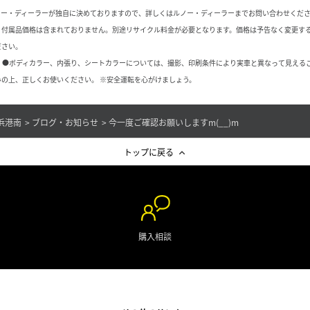
ノー・ディーラーが独自に決めておりますので、詳しくはルノー・ディーラーまでお問い合わせくだ
、付属品価格は含まれておりません。別途リサイクル料金が必要となります。価格は予告なく変更す
ださい。
 ●ボディカラー、内張り、シートカラーについては、撮影、印刷条件により実車と異なって見える
の上、正しくお使いください。 ※安全運転を心がけましょう。
浜港南
ブログ・お知らせ
今一度ご確認お願いしますm(__)m
トップに戻る
購入相談