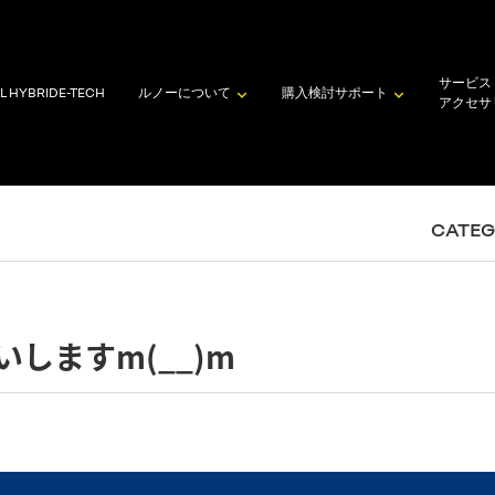
サービス
L HYBRID
E-TECH
ルノーについて
購入検討
サポート
アクセサ
CATE
しますm(__)m