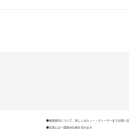
●納車期日について、詳しくはルノー・ディーラーまでお問い
●写真には一部欧州仕様を含みます