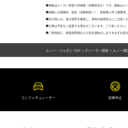
●価格はメーカー希望小売価格（消費税含む）です。価格はル
●価格には保険料、税金（消費税除く）、登録等に伴う諸費用
●走行時には、後方視界を確保し、荷物の転倒防止にご注意く
●仕様は予告なく変更する場合がございます。ご了承ください。
●ご使用前に、取扱説明書および安全運転のしおりを必ずお読み
ルノー・ジャポン TOP
ディーラー検索
ルノー横
コンフィギュレーター
試乗申込