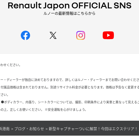
Renault Japon OFFICIAL SNS
ルノーの最新情報はこちらから
合わせください。
ノー・ディーラーが独自に決めておりますので、詳しくはルノー・ディーラーまでお問い合わせくだ
、付属品価格は含まれておりません。別途リサイクル料金が必要となります。価格は予告なく変更す
ださい。
 ●ボディカラー、内張り、シートカラーについては、撮影、印刷条件により実車と異なって見える
の上、正しくお使いください。 ※安全運転を心がけましょう。
浜港南
ブログ・お知らせ
新型キャプチャーついに解禁！今回はエクステリア！