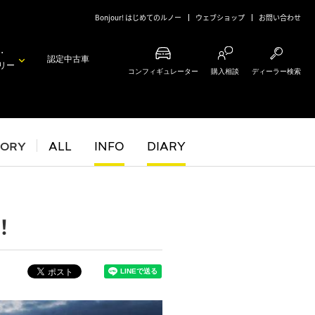
Bonjour! はじめてのルノー
ウェブショップ
お問い合わせ
・
認定中古車
リー
コンフィギュレーター
購入相談
ディーラー検索
GORY
ALL
INFO
DIARY
！