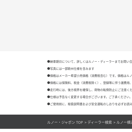
●納車期日について、詳しくはルノー・ディーラーまでお問い
●写真には一部欧州仕様を含みます
●価格はメーカー希望小売価格（消費税含む）です。価格はル
●価格には保険料、税金（消費税除く）、登録等に伴う諸費用
●走行時には、後方視界を確保し、荷物の転倒防止にご注意く
●仕様は予告なく変更する場合がございます。ご了承ください。
●ご使用前に、取扱説明書および安全運転のしおりを必ずお読み
ルノー・ジャポン TOP
ディーラー検索
ルノー横