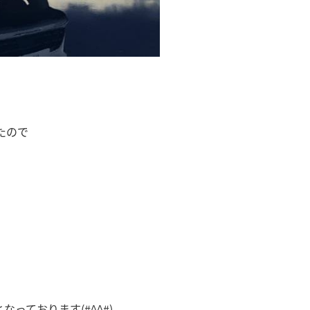
たので
っております(#^^#)