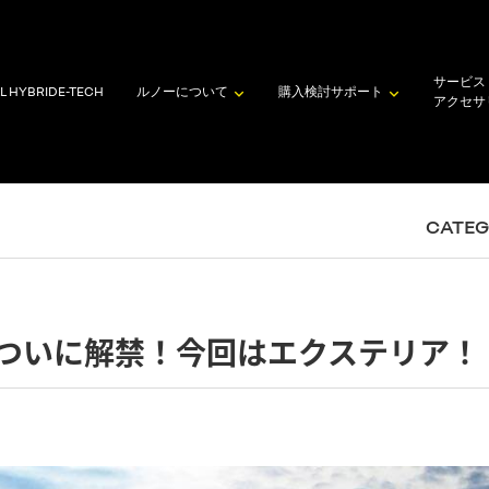
サービス
L HYBRID
E-TECH
ルノーについて
購入検討
サポート
アクセサ
CATE
ついに解禁！今回はエクステリア！