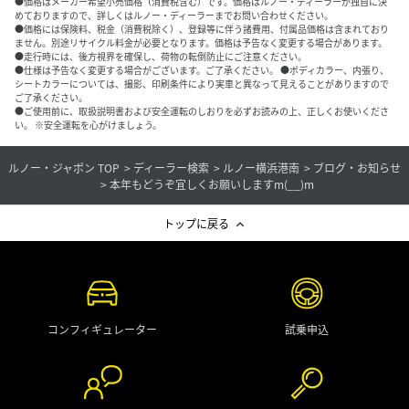
●価格はメーカー希望小売価格（消費税含む）です。価格はルノー・ディーラーが独自に決
めておりますので、詳しくはルノー・ディーラーまでお問い合わせください。
●価格には保険料、税金（消費税除く）、登録等に伴う諸費用、付属品価格は含まれており
ません。別途リサイクル料金が必要となります。価格は予告なく変更する場合があります。
●走行時には、後方視界を確保し、荷物の転倒防止にご注意ください。
●仕様は予告なく変更する場合がございます。ご了承ください。 ●ボディカラー、内張り、
シートカラーについては、撮影、印刷条件により実車と異なって見えることがありますので
ご了承ください。
●ご使用前に、取扱説明書および安全運転のしおりを必ずお読みの上、正しくお使いくださ
い。 ※安全運転を心がけましょう。
ルノー・ジャポン TOP
ディーラー検索
ルノー横浜港南
ブログ・お知らせ
本年もどうぞ宜しくお願いしますm(__)m
トップに戻る
コンフィギュレーター
試乗申込