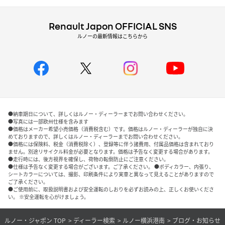
Renault Japon OFFICIAL SNS
ルノーの最新情報はこちらから
●納車期日について、詳しくはルノー・ディーラーまでお問い合わせください。
●写真には一部欧州仕様を含みます
●価格はメーカー希望小売価格（消費税含む）です。価格はルノー・ディーラーが独自に決
めておりますので、詳しくはルノー・ディーラーまでお問い合わせください。
●価格には保険料、税金（消費税除く）、登録等に伴う諸費用、付属品価格は含まれており
ません。別途リサイクル料金が必要となります。価格は予告なく変更する場合があります。
●走行時には、後方視界を確保し、荷物の転倒防止にご注意ください。
●仕様は予告なく変更する場合がございます。ご了承ください。 ●ボディカラー、内張り、
シートカラーについては、撮影、印刷条件により実車と異なって見えることがありますので
ご了承ください。
●ご使用前に、取扱説明書および安全運転のしおりを必ずお読みの上、正しくお使いくださ
い。 ※安全運転を心がけましょう。
ルノー・ジャポン TOP
ディーラー検索
ルノー横浜港南
ブログ・お知らせ