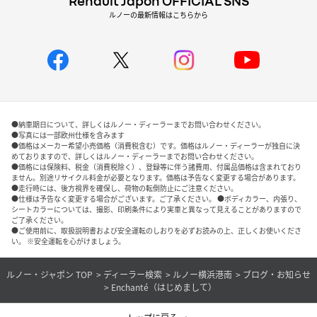
Renault Japon OFFICIAL SNS
ルノーの最新情報はこちらから
●納車期日について、詳しくはルノー・ディーラーまでお問い合わせください。
●写真には一部欧州仕様を含みます
●価格はメーカー希望小売価格（消費税含む）です。価格はルノー・ディーラーが独自に決
めておりますので、詳しくはルノー・ディーラーまでお問い合わせください。
●価格には保険料、税金（消費税除く）、登録等に伴う諸費用、付属品価格は含まれており
ません。別途リサイクル料金が必要となります。価格は予告なく変更する場合があります。
●走行時には、後方視界を確保し、荷物の転倒防止にご注意ください。
●仕様は予告なく変更する場合がございます。ご了承ください。 ●ボディカラー、内張り、
シートカラーについては、撮影、印刷条件により実車と異なって見えることがありますので
ご了承ください。
●ご使用前に、取扱説明書および安全運転のしおりを必ずお読みの上、正しくお使いくださ
い。 ※安全運転を心がけましょう。
ルノー・ジャポン TOP
ディーラー検索
ルノー横浜港南
ブログ・お知らせ
Enchanté（はじめまして）