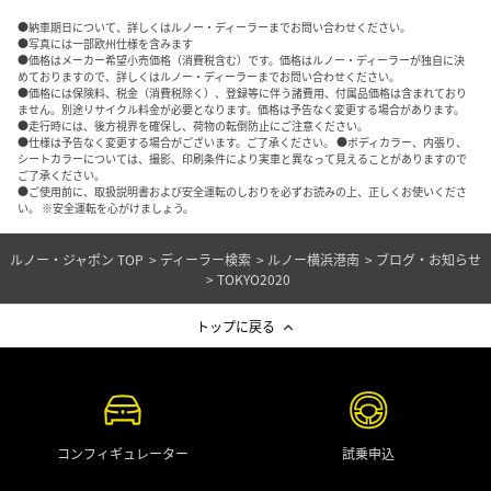
●納車期日について、詳しくはルノー・ディーラーまでお問い合わせください。
●写真には一部欧州仕様を含みます
●価格はメーカー希望小売価格（消費税含む）です。価格はルノー・ディーラーが独自に決
めておりますので、詳しくはルノー・ディーラーまでお問い合わせください。
●価格には保険料、税金（消費税除く）、登録等に伴う諸費用、付属品価格は含まれており
ません。別途リサイクル料金が必要となります。価格は予告なく変更する場合があります。
●走行時には、後方視界を確保し、荷物の転倒防止にご注意ください。
●仕様は予告なく変更する場合がございます。ご了承ください。 ●ボディカラー、内張り、
シートカラーについては、撮影、印刷条件により実車と異なって見えることがありますので
ご了承ください。
●ご使用前に、取扱説明書および安全運転のしおりを必ずお読みの上、正しくお使いくださ
い。 ※安全運転を心がけましょう。
ルノー・ジャポン TOP
ディーラー検索
ルノー横浜港南
ブログ・お知らせ
TOKYO2020
トップに戻る
コンフィギュレーター
試乗申込