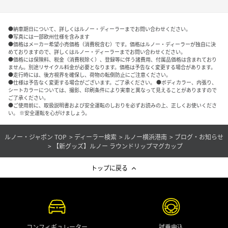
●納車期日について、詳しくはルノー・ディーラーまでお問い合わせください。
●写真には一部欧州仕様を含みます
●価格はメーカー希望小売価格（消費税含む）です。価格はルノー・ディーラーが独自に決
めておりますので、詳しくはルノー・ディーラーまでお問い合わせください。
●価格には保険料、税金（消費税除く）、登録等に伴う諸費用、付属品価格は含まれており
ません。別途リサイクル料金が必要となります。価格は予告なく変更する場合があります。
●走行時には、後方視界を確保し、荷物の転倒防止にご注意ください。
●仕様は予告なく変更する場合がございます。ご了承ください。 ●ボディカラー、内張り、
シートカラーについては、撮影、印刷条件により実車と異なって見えることがありますので
ご了承ください。
●ご使用前に、取扱説明書および安全運転のしおりを必ずお読みの上、正しくお使いくださ
い。 ※安全運転を心がけましょう。
ルノー・ジャポン TOP
ディーラー検索
ルノー横浜港南
ブログ・お知らせ
【新グッズ】ルノー ラウンドリップマグカップ
トップに戻る
コンフィギュレーター
試乗申込