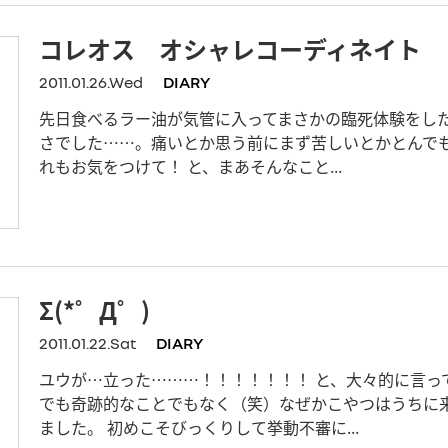
コレオス オシャレコーディネイト
2011.01.26.Wed
DIARY
先日食べるラー油が気管に入ってまさかの臨死体験をした
さでした……。痛いとか思う前にまず苦しいとかとんで
れもお気をつけて！ と、まあそんなこと...
Σ(*゜Д゜)
2011.01.22.Sat
DIARY
ユウが…立った………！！！！！！！ と、大々的に言っ
でも奇跡的なことでもなく（笑）なぜかこやつはうちに
ました。 初めこそびっくりして挙動不審に...