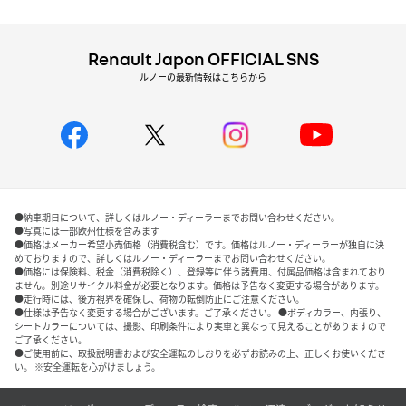
Renault Japon OFFICIAL SNS
ルノーの最新情報はこちらから
●納車期日について、詳しくはルノー・ディーラーまでお問い合わせください。
●写真には一部欧州仕様を含みます
●価格はメーカー希望小売価格（消費税含む）です。価格はルノー・ディーラーが独自に決
めておりますので、詳しくはルノー・ディーラーまでお問い合わせください。
●価格には保険料、税金（消費税除く）、登録等に伴う諸費用、付属品価格は含まれており
ません。別途リサイクル料金が必要となります。価格は予告なく変更する場合があります。
●走行時には、後方視界を確保し、荷物の転倒防止にご注意ください。
●仕様は予告なく変更する場合がございます。ご了承ください。 ●ボディカラー、内張り、
シートカラーについては、撮影、印刷条件により実車と異なって見えることがありますので
ご了承ください。
●ご使用前に、取扱説明書および安全運転のしおりを必ずお読みの上、正しくお使いくださ
い。 ※安全運転を心がけましょう。