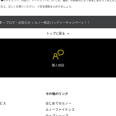
 ●ボディカラー、内張り、シートカラーについては、撮影、印刷条件により実車と異なって見える
の上、正しくお使いください。 ※安全運転を心がけましょう。
津
ブログ・お知らせ
ルノー純正バッテリーキャンペーン！！
トップに戻る
購入相談
その他のリンク
ビス
はじめてのルノー
ルノーファイナンス
ウェブショップ