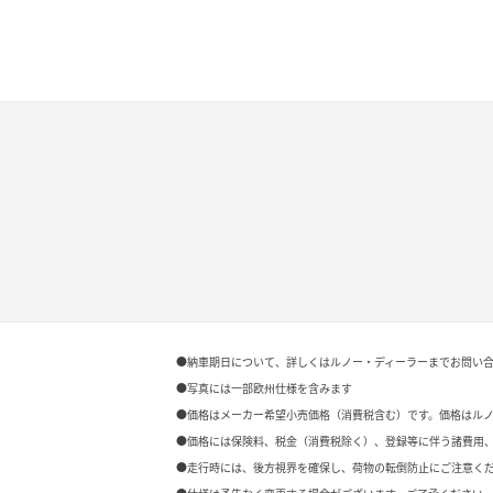
●納車期日について、詳しくはルノー・ディーラーまでお問い
●写真には一部欧州仕様を含みます
●価格はメーカー希望小売価格（消費税含む）です。価格はル
●価格には保険料、税金（消費税除く）、登録等に伴う諸費用
●走行時には、後方視界を確保し、荷物の転倒防止にご注意く