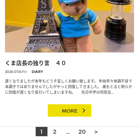
くま店長の独り言 ４０
2026.01.16.Fri
DIARY
遅くなりましたが本年もどうぞ宜しくお願い致します。 年始早々体調不良で
本調子ではありませんでしたがやっと回復してきました。 歳をとると明らか
に回復が遅くなり長引いてしまいますね。 先日中学の同窓会...
MORE
1
2
…
20
>