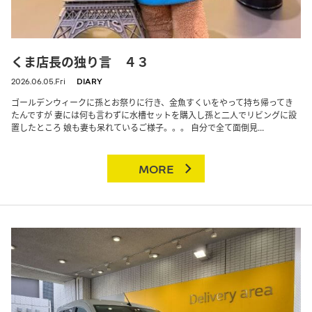
くま店長の独り言 ４３
2026.06.05.Fri
DIARY
ゴールデンウィークに孫とお祭りに行き、金魚すくいをやって持ち帰ってき
たんですが 妻には何も言わずに水槽セットを購入し孫と二人でリビングに設
置したところ 娘も妻も呆れているご様子。。。 自分で全て面倒見...
MORE