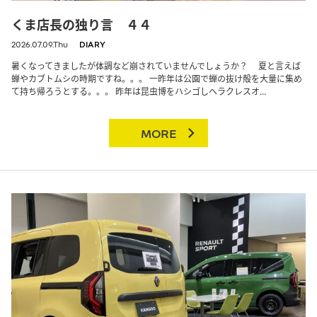
くま店長の独り言 ４４
2026.07.09.Thu
DIARY
暑くなってきましたが体調など崩されていませんでしょうか？ 夏と言えば
蝉やカブトムシの時期ですね。。。 一昨年は公園で蝉の抜け殻を大量に集め
て持ち帰ろうとする。。。 昨年は昆虫博をハシゴしヘラクレスオ...
MORE