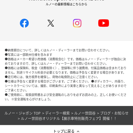
ルノーの最新情報はこちらから
●納車期日について、詳しくはルノー・ディーラーまでお問い合わせください。
●写真には一部欧州仕様を含みます
●価格はメーカー希望小売価格（消費税含む）です。価格はルノー・ディーラーが独自に決
めておりますので、詳しくはルノー・ディーラーまでお問い合わせください。
●価格には保険料、税金（消費税除く）、登録等に伴う諸費用、付属品価格は含まれており
ません。別途リサイクル料金が必要となります。価格は予告なく変更する場合があります。
●走行時には、後方視界を確保し、荷物の転倒防止にご注意ください。
●仕様は予告なく変更する場合がございます。ご了承ください。 ●ボディカラー、内張り、
シートカラーについては、撮影、印刷条件により実車と異なって見えることがありますので
ご了承ください。
●ご使用前に、取扱説明書および安全運転のしおりを必ずお読みの上、正しくお使いくださ
い。 ※安全運転を心がけましょう。
ルノー・ジャポン TOP
ディーラー検索
ルノー世田谷
ブログ・お知らせ
ルノー世田谷オリジナル【展示車特別販売フェア】開催！！
トップに戻る