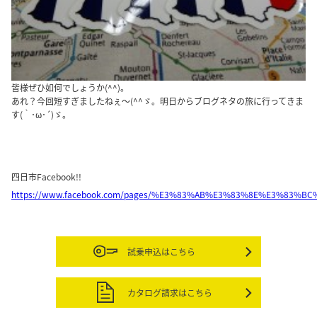
皆様ぜひ如何でしょうか(^^)。
あれ？今回短すぎましたねぇ～(^^ゞ。明日からブログネタの旅に行ってきま
す(｀･ω･´)ゞ。
四日市Facebook!!
https://www.facebook.com/pages/%E3%83%AB%E3%83%8E%E3%83%B
試乗申込はこちら
カタログ請求はこちら