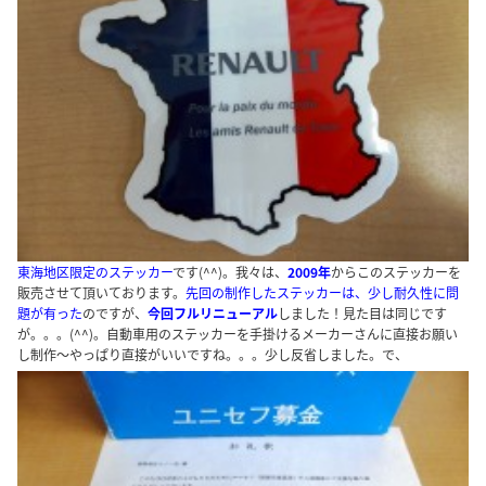
東海地区限定のステッカー
です(^^)。我々は、
2009年
からこのステッカーを
販売させて頂いております。
先回の制作したステッカーは、少し耐久性に問
題が有った
のですが、
今回フルリニューアル
しました！見た目は同じです
が。。。(^^)。自動車用のステッカーを手掛けるメーカーさんに直接お願い
し制作～やっぱり直接がいいですね。。。少し反省しました。で、