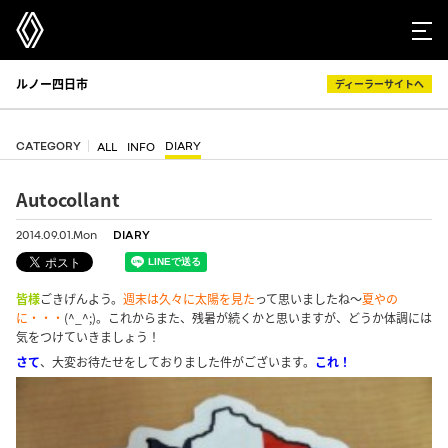
ルノー四日市
ディーラーサイトへ
CATEGORY
DIARY
ALL
INFO
Autocollant
2014.09.01.Mon
DIARY
皆様
ごきげんよう。
週末は久々に太陽を見た
って思いましたね～
夏やの
に・・・
(^_^;)。これからまた、残暑が続くかと思いますが、どうか体調には
気をつけていきましょう！
さて
、大変お待たせをしておりました件がございます。
これ！