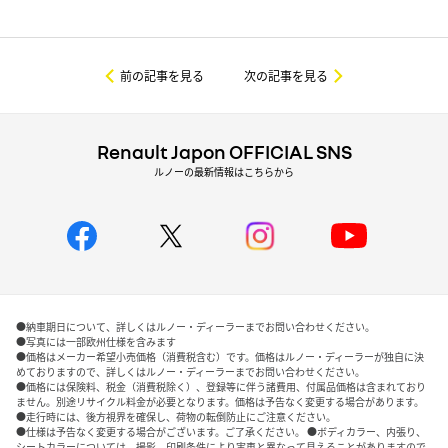
前の記事を見る
次の記事を見る
Renault Japon OFFICIAL SNS
ルノーの最新情報はこちらから
●納車期日について、詳しくはルノー・ディーラーまでお問い合わせください。
●写真には一部欧州仕様を含みます
●価格はメーカー希望小売価格（消費税含む）です。価格はルノー・ディーラーが独自に決
めておりますので、詳しくはルノー・ディーラーまでお問い合わせください。
●価格には保険料、税金（消費税除く）、登録等に伴う諸費用、付属品価格は含まれており
ません。別途リサイクル料金が必要となります。価格は予告なく変更する場合があります。
●走行時には、後方視界を確保し、荷物の転倒防止にご注意ください。
●仕様は予告なく変更する場合がございます。ご了承ください。 ●ボディカラー、内張り、
シートカラーについては、撮影、印刷条件により実車と異なって見えることがありますので