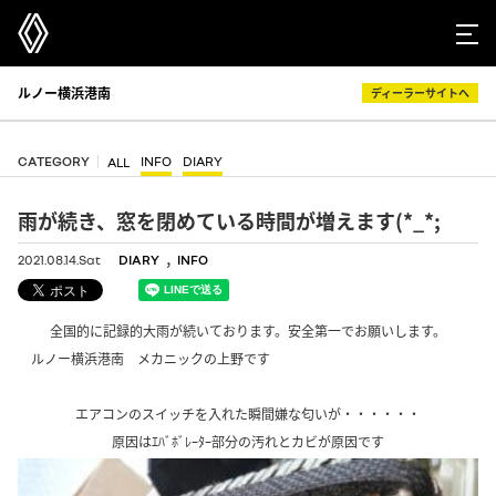
ルノー横浜港南
ディーラーサイトへ
CATEGORY
INFO
DIARY
ALL
雨が続き、窓を閉めている時間が増えます(*_*;
,
2021.08.14.Sat
DIARY
INFO
全国的に記録的大雨が続いております。安全第一でお願いします。
ルノー横浜港南 メカニックの上野です
エアコンのスイッチを入れた瞬間嫌な匂いが・・・・・・
原因はｴﾊﾞﾎﾞﾚｰﾀｰ部分の汚れとカビが原因です