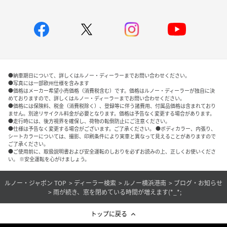
●納車期日について、詳しくはルノー・ディーラーまでお問い合わせください。
●写真には一部欧州仕様を含みます
●価格はメーカー希望小売価格（消費税含む）です。価格はルノー・ディーラーが独自に決
めておりますので、詳しくはルノー・ディーラーまでお問い合わせください。
●価格には保険料、税金（消費税除く）、登録等に伴う諸費用、付属品価格は含まれており
ません。別途リサイクル料金が必要となります。価格は予告なく変更する場合があります。
●走行時には、後方視界を確保し、荷物の転倒防止にご注意ください。
●仕様は予告なく変更する場合がございます。ご了承ください。 ●ボディカラー、内張り、
シートカラーについては、撮影、印刷条件により実車と異なって見えることがありますので
ご了承ください。
●ご使用前に、取扱説明書および安全運転のしおりを必ずお読みの上、正しくお使いくださ
い。 ※安全運転を心がけましょう。
ルノー・ジャポン TOP
ディーラー検索
ルノー横浜港南
ブログ・お知らせ
雨が続き、窓を閉めている時間が増えます(*_*;
トップに戻る