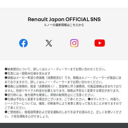
Renault Japon OFFICIAL SNS
ルノーの最新情報はこちらから
●納車期日について、詳しくはルノー・ディーラーまでお問い合わせください。
●写真には一部欧州仕様を含みます
●価格はメーカー希望小売価格（消費税含む）です。価格はルノー・ディーラーが独自に決
めておりますので、詳しくはルノー・ディーラーまでお問い合わせください。
●価格には保険料、税金（消費税除く）、登録等に伴う諸費用、付属品価格は含まれており
ません。別途リサイクル料金が必要となります。価格は予告なく変更する場合があります。
●走行時には、後方視界を確保し、荷物の転倒防止にご注意ください。
●仕様は予告なく変更する場合がございます。ご了承ください。 ●ボディカラー、内張り、
シートカラーについては、撮影、印刷条件により実車と異なって見えることがありますので
ご了承ください。
●ご使用前に、取扱説明書および安全運転のしおりを必ずお読みの上、正しくお使いくださ
い。 ※安全運転を心がけましょう。