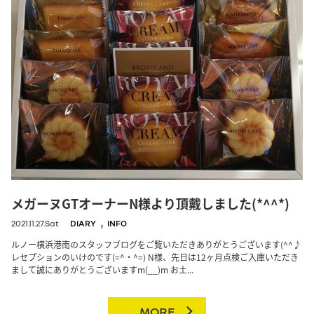
メガーヌGTオーナーN様より頂戴しました(*^^*)
,
2021.11.27.Sat
DIARY
INFO
ルノー横浜港南のスタッフブログをご覧いただきありがとうございます(^^♪
レセプションのいけのです(=^・^=) N様、先日は12ヶ月点検ご入庫いただき
まして誠にありがとうございますm(__)m お土...
MORE