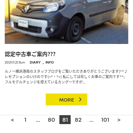
認定中古車ご案内???
,
2021.11.21.Sun
DIARY
INFO
ルノー横浜港南のスタッフブログをご覧いただきありがとうございます(^^♪
レセプションのいけのです(=^・^=) 私にしては珍しくお車のご案内です^^;
フルモデルチェンジを控えているカングーですが...
MORE
<
1
…
80
81
82
…
101
>