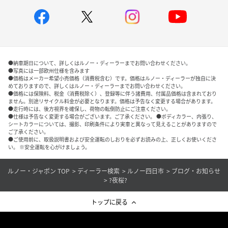
●納車期日について、詳しくはルノー・ディーラーまでお問い合わせください。
●写真には一部欧州仕様を含みます
●価格はメーカー希望小売価格（消費税含む）です。価格はルノー・ディーラーが独自に決
めておりますので、詳しくはルノー・ディーラーまでお問い合わせください。
●価格には保険料、税金（消費税除く）、登録等に伴う諸費用、付属品価格は含まれており
ません。別途リサイクル料金が必要となります。価格は予告なく変更する場合があります。
●走行時には、後方視界を確保し、荷物の転倒防止にご注意ください。
●仕様は予告なく変更する場合がございます。ご了承ください。 ●ボディカラー、内張り、
シートカラーについては、撮影、印刷条件により実車と異なって見えることがありますので
ご了承ください。
●ご使用前に、取扱説明書および安全運転のしおりを必ずお読みの上、正しくお使いくださ
い。 ※安全運転を心がけましょう。
ルノー・ジャポン TOP
ディーラー検索
ルノー四日市
ブログ・お知らせ
?夜桜?
トップに戻る